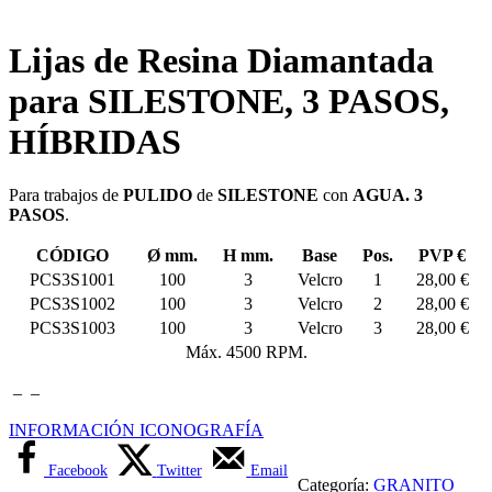
Lijas de Resina Diamantada
para SILESTONE, 3 PASOS,
HÍBRIDAS
Para trabajos de
PULIDO
de
SILESTONE
con
AGUA. 3
PASOS
.
CÓDIGO
Ø mm.
H mm.
Base
Pos.
PVP €
PCS3S1001
100
3
Velcro
1
28,00 €
PCS3S1002
100
3
Velcro
2
28,00 €
PCS3S1003
100
3
Velcro
3
28,00 €
Máx. 4500 RPM.
–
–
INFORMACIÓN ICONOGRAFÍA
Facebook
Twitter
Email
Categoría:
GRANITO