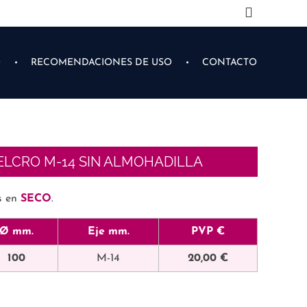
O
RECOMENDACIONES DE USO
CONTACTO
ELCRO M-14 SIN ALMOHADILLA
s en
SECO
.
Ø mm.
Eje mm.
PVP €
100
M-14
20,00 €